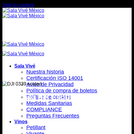
Skip to content
Sala Vivé
Nuestra historia
Certificación ISO 14001
Aviso de Privacidad
Política de compra de boletos
La Casa del Espumoso Mexicano
Política de cookies
Medidas Sanitarias
COMPLIANCE
Preguntas Frecuentes
Vinos
Petillant
Vivante