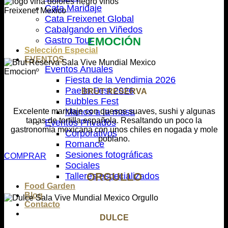
Cata Maridaje
Cata Freixenet Global
Cabalgando en Viñedos
Gastro Tour
EMOCIÓN
Selección Especial
EVENTOS
Eventos Anuales
Fiesta de la Vendimia 2026
Paella Fest 2026
BRUT RESERVA
Bubbles Fest
Manos a la masa
Excelente maridaje con quesos suaves, sushi y algunas
tapas de tortilla española. Resaltando un poco la
Eventos Privados
gastronomía mexicana con unos chiles en nogada y mole
Corporativos
poblano.
Romance
Sesiones fotográficas
COMPRAR
Sociales
ORGULLO
Talleres especializados
Food Garden
Blog
Contacto
DULCE