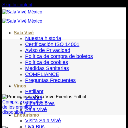
Skip to content
Sala Vivé
Nuestra historia
Certificación ISO 14001
Aviso de Privacidad
Política de compra de boletos
Política de cookies
Medidas Sanitarias
COMPLIANCE
Preguntas Frecuentes
Vinos
Petillant
Vivante
Compra y gana alguno
Viña Dolores
de los premios
Sala Vivé
disponibles
Enoturismo
Visita Sala Vivé
Uva Bus