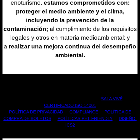
enoturismo,
estamos comprometidos con:
proteger el medio ambiente y el clima,
incluyendo la prevención de la
contaminación;
al cumplimiento de los requisitos
legales y otros en materia medioambiental; y
a
realizar una mejora continua del desempeño
ambiental.
TODOS LOS DERECHOS RESERVADOS |
SALA VIVÉ
|
CERTIFICADO ISO 14001
POLÍTICA DE PRIVACIDAD
|
COMPLIANCE
|
POLÍTICA DE
COMPRA DE BOLETOS
|
POLÍTICAS PET FRIENDLY
|
DISEÑO:
ICS2