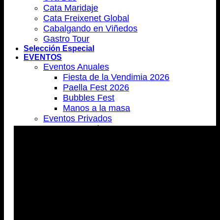
Cata Maridaje
Cata Freixenet Global
Cabalgando en Viñedos
Gastro Tour
Selección Especial
EVENTOS
Eventos Anuales
Fiesta de la Vendimia 2026
Paella Fest 2026
Bubbles Fest
Manos a la masa
Eventos Privados
Corporativos
Romance
Sesiones fotográficas
Sociales
Talleres especializados
Food Garden
Blog
Contacto