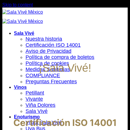
Skip to content
Sala Vivé
Nuestra historia
Certificación ISO 14001
Aviso de Privacidad
Política de compra de boletos
Política de cookies
¡Sala Vivé!
Medidas Sanitarias
COMPLIANCE
Preguntas Frecuentes
Vinos
Petillant
Vivante
Viña Dolores
Sala Vivé
Enoturismo
Certificación ISO 14001
Visita Sala Vivé
Uva Bus