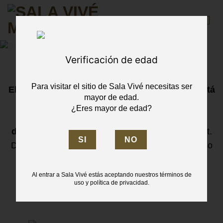
Skip
to
content
Verificación de edad
Para visitar el sitio de Sala Vivé necesitas ser
El festival más grande de vino espumoso te está
mayor de edad.
esperando en Sala Vivé.
¿Eres mayor de edad?
Celebra dos días llenos de
música, burbujas y
diversión
con la Octava Edición del Bubbles Fest.
Descubre más de 100 etiquetas de vino espumoso
de México y el Mundo en la Zona de Burbujas,
y celebra con la mejor música de Bandas y DJ
Al entrar a Sala Vivé estás aceptando nuestros términos de
uso y política de privacidad.
completamente en vivo.