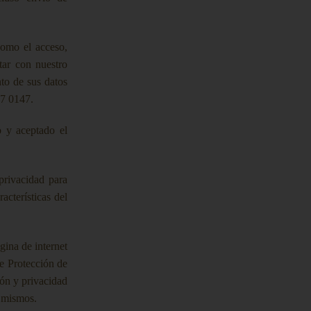
como el acceso,
tar con nuestro
to de sus datos
77 0147.
o y aceptado el
 privacidad para
acterísticas del
gina de internet
e Protección de
ión y privacidad
s mismos.