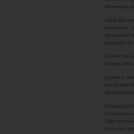
información ad
Usted tiene de
rectificación,
departamento d
personales con
Si usted nos p
presente aviso
Cuando se prete
una finalidad d
nuevo tratamie
Cualquier posib
www.salavive.m
Datos Personale
de los datos pe