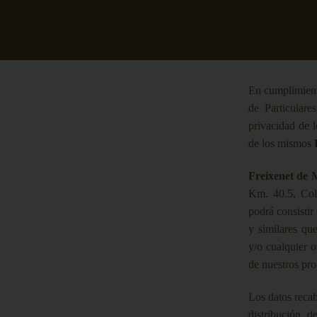
En cumplimient
de Particular
privacidad de l
de los mismos
Freixenet de M
Km. 40.5, Col.
podrá consistir
y similares que
y/o cualquier o
de nuestros pro
Los datos reca
distribución d