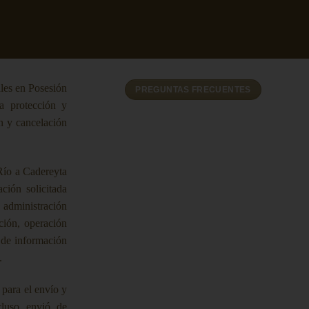
les en Posesión
PREGUNTAS FRECUENTES
a protección y
ón y cancelación
Río a Cadereyta
ción solicitada
, administración
ación, operación
y de información
.
 para el envío y
ncluso envió de