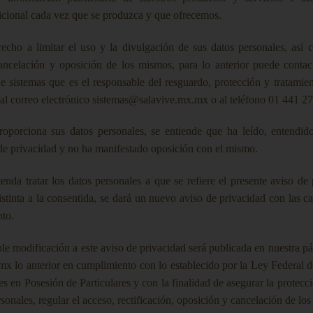
icional cada vez que se produzca y que ofrecemos.
recho a limitar el uso y la divulgación de sus datos personales, así 
 cancelación y oposición de los mismos, para lo anterior puede contac
e sistemas que es el responsable del resguardo, protección y tratamien
 al correo electrónico sistemas@salavive.mx.mx o al teléfono 01 441 2
roporciona sus datos personales, se entiende que ha leído, entendid
 de privacidad y no ha manifestado oposición con el mismo.
nda tratar los datos personales a que se refiere el presente aviso de
istinta a la consentida, se dará un nuevo aviso de privacidad con las car
nto.
le modificación a este aviso de privacidad será publicada en nuestra pá
x lo anterior en cumplimiento con lo establecido por la Ley Federal d
s en Posesión de Particulares y con la finalidad de asegurar la protecc
rsonales, regular el acceso, rectificación, oposición y cancelación de lo