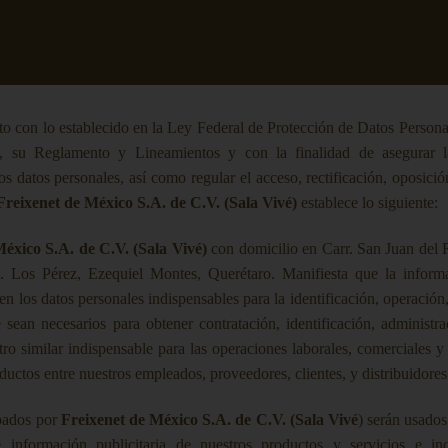
o con lo establecido en la Ley Federal de Protección de Datos Persona
es, su Reglamento y Lineamientos y con la finalidad de asegurar l
os datos personales, así como regular el acceso, rectificación, oposici
Freixenet de México S.A. de C.V. (Sala Vivé)
establece lo siguiente:
éxico S.A. de C.V. (Sala Vivé)
con domicilio en Carr. San Juan del 
 Los Pérez, Ezequiel Montes, Querétaro. Manifiesta que la informa
 en los datos personales indispensables para la identificación, operación
 sean necesarios para obtener contratación, identificación, administr
tro similar indispensable para las operaciones laborales, comerciales 
ductos entre nuestros empleados, proveedores, clientes, y distribuidores
bados por
Freixenet de México S.A. de C.V. (Sala Vivé
) serán usados
e información publicitaria de nuestros productos y servicios e i