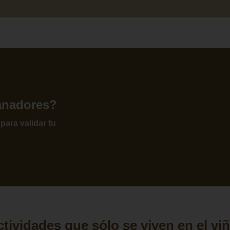
anadores?
 para validar tu
tividades que sólo se viven en el vi