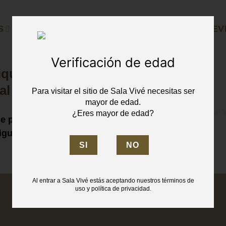
S
ENOTURISMO
SELECCIÓN ESPECIAL
EV
Verificación de edad
iquetas
al 2026
Para visitar el sitio de Sala Vivé necesitas ser
mayor de edad.
¿Eres mayor de edad?
ue podrás
iguientes
Al entrar a Sala Vivé estás aceptando nuestros términos de
uso y política de privacidad.
PREMIOS