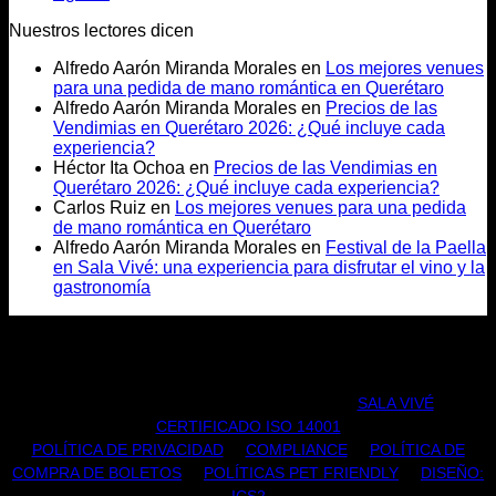
Nuestros lectores dicen
Alfredo Aarón Miranda Morales
en
Los mejores venues
para una pedida de mano romántica en Querétaro
Alfredo Aarón Miranda Morales
en
Precios de las
Vendimias en Querétaro 2026: ¿Qué incluye cada
experiencia?
Héctor Ita Ochoa
en
Precios de las Vendimias en
Querétaro 2026: ¿Qué incluye cada experiencia?
Carlos Ruiz
en
Los mejores venues para una pedida
de mano romántica en Querétaro
Alfredo Aarón Miranda Morales
en
Festival de la Paella
en Sala Vivé: una experiencia para disfrutar el vino y la
gastronomía
TODOS LOS DERECHOS RESERVADOS |
SALA VIVÉ
|
CERTIFICADO ISO 14001
POLÍTICA DE PRIVACIDAD
|
COMPLIANCE
|
POLÍTICA DE
COMPRA DE BOLETOS
|
POLÍTICAS PET FRIENDLY
|
DISEÑO: