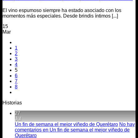
El vino espumoso siempre ha estado asociado con los
momentos más especiales. Desde brindis íntimos [...]
15
Mar
1
2
3
4
5
6
7
8
Historias
27
Jul
Un fin de semana el mejor viñedo de Querétaro
No hay
comentarios
en Un fin de semana el mejor viñedo de
Querétaro