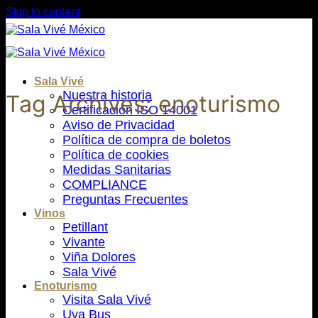
Skip to content
Sala Vivé
Nuestra historia
Tag Archives:
enoturismo
Certificación ISO 14001
Aviso de Privacidad
Política de compra de boletos
Política de cookies
Medidas Sanitarias
COMPLIANCE
Preguntas Frecuentes
Vinos
Petillant
Vivante
Viña Dolores
Sala Vivé
Enoturismo
Visita Sala Vivé
Uva Bus