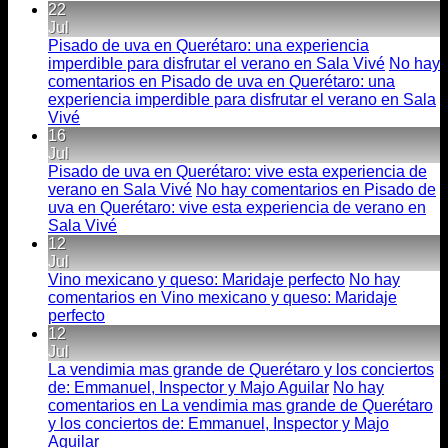
22
Jul
Pisado de uva en Querétaro: una experiencia
imperdible para disfrutar el verano en Sala Vivé
No hay
comentarios
en Pisado de uva en Querétaro: una
experiencia imperdible para disfrutar el verano en Sala
Vivé
16
Jul
Pisado de uva en Querétaro: vive esta experiencia de
verano en Sala Vivé
No hay comentarios
en Pisado de
uva en Querétaro: vive esta experiencia de verano en
Sala Vivé
12
Jul
Vino mexicano y queso: Maridaje perfecto
No hay
comentarios
en Vino mexicano y queso: Maridaje
perfecto
12
Jul
La vendimia mas grande de Querétaro y los conciertos
de: Emmanuel, Inspector y Majo Aguilar
No hay
comentarios
en La vendimia mas grande de Querétaro
y los conciertos de: Emmanuel, Inspector y Majo
Aguilar