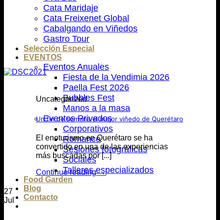
Cata Maridaje
Cata Freixenet Global
Cabalgando en Viñedos
Gastro Tour
Selección Especial
EVENTOS
Eventos Anuales
Fiesta de la Vendimia 2026
Paella Fest 2026
Bubbles Fest
Uncategorized
Manos a la masa
Eventos Privados
Un fin de semana el mejor viñedo de Querétaro
Corporativos
El enoturismo en Querétaro se ha
Romance
convertido en una de las experiencias
Sesiones fotográficas
más buscadas por [...]
Sociales
Talleres especializados
Continue reading
→
Food Garden
Blog
27
Contacto
Jul