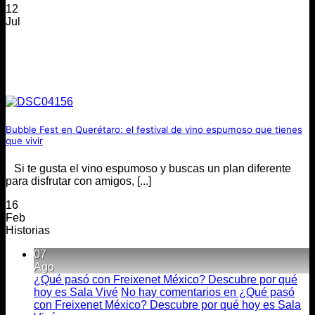
12
Jul
Bubble Fest en Querétaro: el festival de vino espumoso que tienes
que vivir
Si te gusta el vino espumoso y buscas un plan diferente
para disfrutar con amigos, [...]
16
Feb
Historias
07
Ago
¿Qué pasó con Freixenet México? Descubre por qué
hoy es Sala Vivé
No hay comentarios
en ¿Qué pasó
con Freixenet México? Descubre por qué hoy es Sala