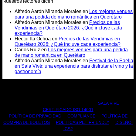
Nuestros lectores dicen
Alfredo Aarón Miranda Morales
en
Los mejores venues
para una pedida de mano romántica en Querétaro
Alfredo Aarón Miranda Morales
en
Precios de las
Vendimias en Querétaro 2026: ¿Qué incluye cada
experiencia?
Héctor Ita Ochoa
en
Precios de las Vendimias en
Querétaro 2026: ¿Qué incluye cada experiencia?
Carlos Ruiz
en
Los mejores venues para una pedida
de mano romántica en Querétaro
Alfredo Aarón Miranda Morales
en
Festival de la Paella
en Sala Vivé: una experiencia para disfrutar el vino y la
gastronomía
TODOS LOS DERECHOS RESERVADOS |
SALA VIVÉ
|
CERTIFICADO ISO 14001
POLÍTICA DE PRIVACIDAD
|
COMPLIANCE
|
POLÍTICA DE
COMPRA DE BOLETOS
|
POLÍTICAS PET FRIENDLY
|
DISEÑO:
ICS2