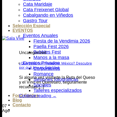
Cata Maridaje
Cata Freixenet Global
Cabalgando en Viñedos
Gastro Tour
Selección Especial
EVENTOS
Eventos Anuales
Fiesta de la Vendimia 2026
Paella Fest 2026
Bubbles Fest
Uncategorized
Manos a la masa
Eventos Privados
¿Qué pasó con Freixenet México? Descubre
por qué hoy es Sala Vivé
Corporativos
Romance
Si alguna vez visitaste la Ruta del Queso
Sesiones fotográficas
y el Vino en Querétaro, seguramente
Sociales
recuerdas [...]
Talleres especializados
Food Garden
Continue reading
→
Blog
Contacto
07
Ago