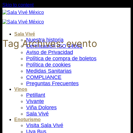
Skip to content
Sala Vivé
Nuestra historia
Tag Archives:
evento
Certificación ISO 14001
Aviso de Privacidad
Política de compra de boletos
Política de cookies
Medidas Sanitarias
COMPLIANCE
Preguntas Frecuentes
Vinos
Petillant
Vivante
Viña Dolores
Sala Vivé
Enoturismo
Visita Sala Vivé
Uva Bus