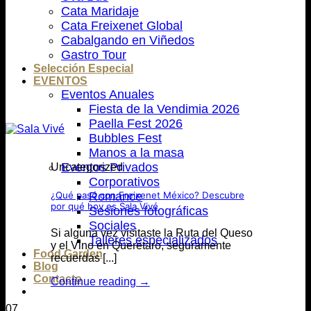
Cata Maridaje
Cata Freixenet Global
Cabalgando en Viñedos
Gastro Tour
Selección Especial
EVENTOS
Eventos Anuales
Fiesta de la Vendimia 2026
Paella Fest 2026
Bubbles Fest
Manos a la masa
Eventos Privados
Uncategorized
Corporativos
¿Qué pasó con Freixenet México? Descubre
Romance
por qué hoy es Sala Vivé
Sesiones fotográficas
Sociales
Si alguna vez visitaste la Ruta del Queso
Talleres especializados
y el Vino en Querétaro, seguramente
Food Garden
recuerdas [...]
Blog
Contacto
Continue reading
→
07