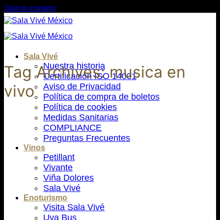
Skip to content
Sala Vivé
Nuestra historia
Tag Archives:
musica en
Certificación ISO 14001
Aviso de Privacidad
vivo
Política de compra de boletos
Política de cookies
Medidas Sanitarias
COMPLIANCE
Preguntas Frecuentes
Vinos
Petillant
Vivante
Viña Dolores
Sala Vivé
Enoturismo
Visita Sala Vivé
Uva Bus