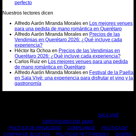
perfecto
Nuestros lectores dicen
Alfredo Aarón Miranda Morales
en
Los mejores venues
para una pedida de mano romántica en Querétaro
Alfredo Aarón Miranda Morales
en
Precios de las
Vendimias en Querétaro 2026: ¿Qué incluye cada
experiencia?
Héctor Ita Ochoa
en
Precios de las Vendimias en
Querétaro 2026: ¿Qué incluye cada experiencia?
Carlos Ruiz
en
Los mejores venues para una pedida
de mano romántica en Querétaro
Alfredo Aarón Miranda Morales
en
Festival de la Paella
en Sala Vivé: una experiencia para disfrutar el vino y la
gastronomía
TODOS LOS DERECHOS RESERVADOS |
SALA VIVÉ
|
CERTIFICADO ISO 14001
POLÍTICA DE PRIVACIDAD
|
COMPLIANCE
|
POLÍTICA DE
COMPRA DE BOLETOS
|
POLÍTICAS PET FRIENDLY
|
DISEÑO: