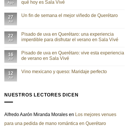
qué hoy es Sala Vivé
Ago
No
hay
Un fin de semana el mejor viñedo de Querétaro
comentarios
27
en
Jul
No
¿Qué
hay
pasó
comentarios
con
en
Pisado de uva en Querétaro: una experiencia
Freixenet
22
Un
México?
imperdible para disfrutar el verano en Sala Vivé
Jul
fin
Descubre
de
por
No
semana
qué
hay
el
Pisado de uva en Querétaro: vive esta experiencia
hoy
comentarios
16
mejor
es
en
de verano en Sala Vivé
Jul
viñedo
Sala
Pisado
de
Vivé
de
No
Querétaro
uva
hay
Vino mexicano y queso: Maridaje perfecto
en
comentarios
12
Querétaro:
en
Jul
No
una
Pisado
hay
experiencia
de
comentarios
imperdible
uva
en
para
en
Vino
NUESTROS LECTORES DICEN
disfrutar
Querétaro:
mexicano
el
vive
y
verano
esta
queso:
en
experiencia
Maridaje
Sala
de
perfecto
Vivé
verano
Alfredo Aarón Miranda Morales
en
Los mejores venues
en
Sala
para una pedida de mano romántica en Querétaro
Vivé