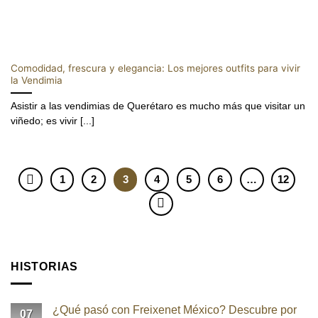
Comodidad, frescura y elegancia: Los mejores outfits para vivir
la Vendimia
Asistir a las vendimias de Querétaro es mucho más que visitar un
viñedo; es vivir [...]
1
2
3
4
5
6
…
12
HISTORIAS
¿Qué pasó con Freixenet México? Descubre por
07