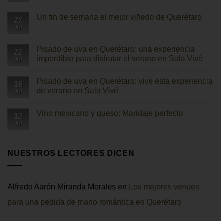
No
hay
Un fin de semana el mejor viñedo de Querétaro
comentarios
27
en
Jul
No
¿Qué
hay
pasó
comentarios
con
en
Pisado de uva en Querétaro: una experiencia
Freixenet
22
Un
México?
imperdible para disfrutar el verano en Sala Vivé
Jul
fin
Descubre
de
por
No
semana
qué
hay
el
Pisado de uva en Querétaro: vive esta experiencia
hoy
comentarios
16
mejor
es
en
de verano en Sala Vivé
Jul
viñedo
Sala
Pisado
de
Vivé
de
No
Querétaro
uva
hay
Vino mexicano y queso: Maridaje perfecto
en
comentarios
12
Querétaro:
en
Jul
No
una
Pisado
hay
experiencia
de
comentarios
imperdible
uva
en
para
en
Vino
NUESTROS LECTORES DICEN
disfrutar
Querétaro:
mexicano
el
vive
y
verano
esta
queso:
en
experiencia
Maridaje
Sala
de
perfecto
Vivé
verano
Alfredo Aarón Miranda Morales
en
Los mejores venues
en
Sala
para una pedida de mano romántica en Querétaro
Vivé