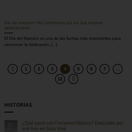
Día del maestro: Hoy brindamos por los que inspiran
generaciones
El Día del Maestro es una de las fechas más importantes para
reconocer la dedicación, [...]
1
2
3
4
5
6
7
…
12
HISTORIAS
¿Qué pasó con Freixenet México? Descubre por
07
qué hoy es Sala Vivé
Ago