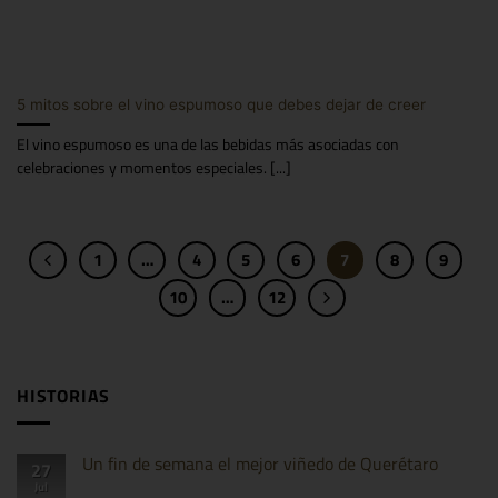
5 mitos sobre el vino espumoso que debes dejar de creer
El vino espumoso es una de las bebidas más asociadas con
celebraciones y momentos especiales. [...]
1
…
4
5
6
7
8
9
10
…
12
HISTORIAS
Un fin de semana el mejor viñedo de Querétaro
27
Jul
No