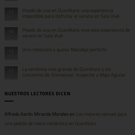
hay
comentarios
en
Pisado de uva en Querétaro: una experiencia
22
Un
imperdible para disfrutar el verano en Sala Vivé
Jul
fin
de
No
semana
hay
el
Pisado de uva en Querétaro: vive esta experiencia de
16
comentarios
mejor
en
verano en Sala Vivé
Jul
viñedo
Pisado
de
de
No
Querétaro
uva
hay
Vino mexicano y queso: Maridaje perfecto
12
en
comentarios
Querétaro:
en
Jul
No
una
Pisado
hay
experiencia
de
comentarios
imperdible
uva
en
La vendimia mas grande de Querétaro y los
12
para
en
Vino
disfrutar
Querétaro:
conciertos de: Emmanuel, Inspector y Majo Aguilar
Jul
mexicano
el
vive
y
verano
esta
No
queso:
en
experiencia
hay
Maridaje
Sala
de
comentarios
perfecto
NUESTROS LECTORES DICEN
Vivé
verano
en
en
La
Sala
vendimia
Vivé
mas
grande
Alfredo Aarón Miranda Morales
en
Los mejores venues para
de
Querétaro
y
una pedida de mano romántica en Querétaro
los
conciertos
de: