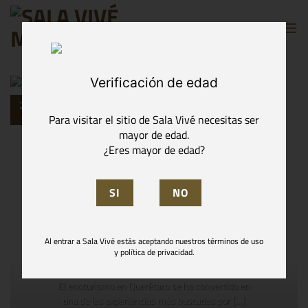
Skip
to
content
Verificación de edad
27
Jul
Para visitar el sitio de Sala Vivé necesitas ser
mayor de edad.
¿Eres mayor de edad?
UNCATEGORIZED
Un fin de semana el
mejor viñedo de
Al entrar a Sala Vivé estás aceptando nuestros términos de uso
Querétaro
y política de privacidad.
El enoturismo en Querétaro se ha convertido en
una de las experiencias más buscadas por [...]