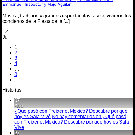
Emmanuel, Inspector y Majo Aguilar
Música, tradición y grandes espectáculos: así se vivieron los
conciertos de la Fiesta de la [...]
12
Jul
1
2
3
4
…
8
Historias
07
Ago
¿Qué pasó con Freixenet México? Descubre por qué
hoy es Sala Vivé
No hay comentarios
en ¿Qué pasó
con Freixenet México? Descubre por qué hoy es Sala
Vivé
27