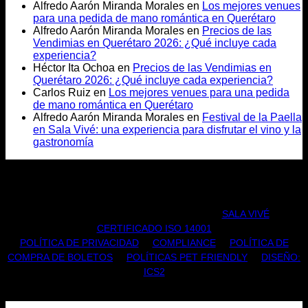
Alfredo Aarón Miranda Morales
en
Los mejores venues
para una pedida de mano romántica en Querétaro
Alfredo Aarón Miranda Morales
en
Precios de las
Vendimias en Querétaro 2026: ¿Qué incluye cada
experiencia?
Héctor Ita Ochoa
en
Precios de las Vendimias en
Querétaro 2026: ¿Qué incluye cada experiencia?
Carlos Ruiz
en
Los mejores venues para una pedida
de mano romántica en Querétaro
Alfredo Aarón Miranda Morales
en
Festival de la Paella
en Sala Vivé: una experiencia para disfrutar el vino y la
gastronomía
TODOS LOS DERECHOS RESERVADOS |
SALA VIVÉ
|
CERTIFICADO ISO 14001
POLÍTICA DE PRIVACIDAD
|
COMPLIANCE
|
POLÍTICA DE
COMPRA DE BOLETOS
|
POLÍTICAS PET FRIENDLY
|
DISEÑO:
ICS2