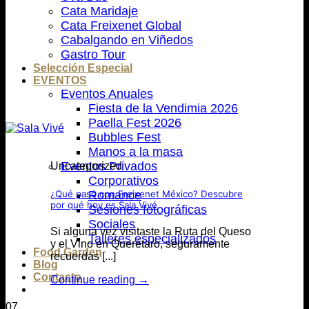
Cata Maridaje
Cata Freixenet Global
Cabalgando en Viñedos
Gastro Tour
Selección Especial
EVENTOS
Eventos Anuales
Fiesta de la Vendimia 2026
Paella Fest 2026
Bubbles Fest
Manos a la masa
Eventos Privados
Uncategorized
Corporativos
¿Qué pasó con Freixenet México? Descubre
Romance
por qué hoy es Sala Vivé
Sesiones fotográficas
Sociales
Si alguna vez visitaste la Ruta del Queso
Talleres especializados
y el Vino en Querétaro, seguramente
Food Garden
recuerdas [...]
Blog
Contacto
Continue reading
→
07