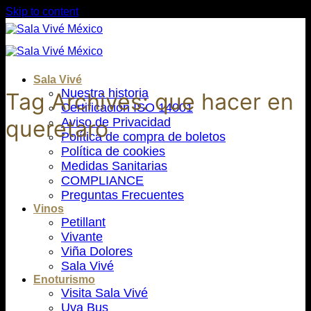
Skip to content
Sala Vivé
Nuestra historia
Tag Archives:
que hacer en
Certificación ISO 14001
Aviso de Privacidad
queretaro
Política de compra de boletos
Política de cookies
Medidas Sanitarias
COMPLIANCE
Preguntas Frecuentes
Vinos
Petillant
Vivante
Viña Dolores
Sala Vivé
Enoturismo
Visita Sala Vivé
Uva Bus