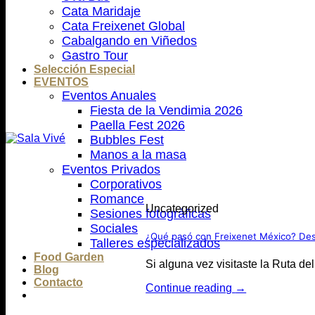
Cata Maridaje
Cata Freixenet Global
Cabalgando en Viñedos
Gastro Tour
Selección Especial
EVENTOS
Eventos Anuales
Fiesta de la Vendimia 2026
Paella Fest 2026
Bubbles Fest
Manos a la masa
Eventos Privados
Corporativos
Romance
Uncategorized
Sesiones fotográficas
Sociales
¿Qué pasó con Freixenet México? Des
Talleres especializados
Food Garden
Si alguna vez visitaste la Ruta de
Blog
Contacto
Continue reading
→