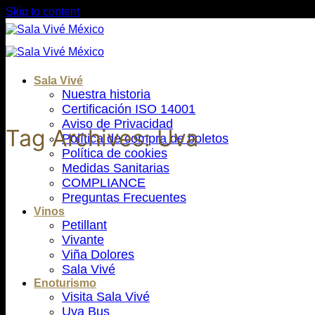
Skip to content
Sala Vivé
Nuestra historia
Certificación ISO 14001
Aviso de Privacidad
Tag Archives:
Uva
Política de compra de boletos
Política de cookies
Medidas Sanitarias
COMPLIANCE
Preguntas Frecuentes
Vinos
Petillant
Vivante
Viña Dolores
Sala Vivé
Enoturismo
Visita Sala Vivé
Uva Bus