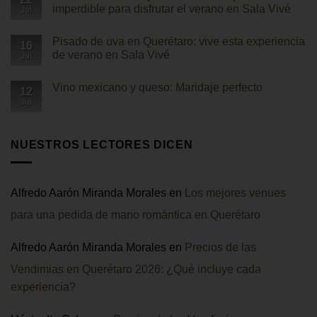
Un
México?
imperdible para disfrutar el verano en Sala Vivé
Jul
fin
Descubre
de
por
No
semana
qué
hay
el
Pisado de uva en Querétaro: vive esta experiencia
hoy
comentarios
16
mejor
es
en
de verano en Sala Vivé
Jul
viñedo
Sala
Pisado
de
Vivé
de
No
Querétaro
uva
hay
Vino mexicano y queso: Maridaje perfecto
en
comentarios
12
Querétaro:
en
Jul
No
una
Pisado
hay
experiencia
de
comentarios
imperdible
uva
en
para
en
Vino
NUESTROS LECTORES DICEN
disfrutar
Querétaro:
mexicano
el
vive
y
verano
esta
queso:
en
experiencia
Maridaje
Sala
de
perfecto
Vivé
verano
Alfredo Aarón Miranda Morales
en
Los mejores venues
en
Sala
para una pedida de mano romántica en Querétaro
Vivé
Alfredo Aarón Miranda Morales
en
Precios de las
Vendimias en Querétaro 2026: ¿Qué incluye cada
experiencia?