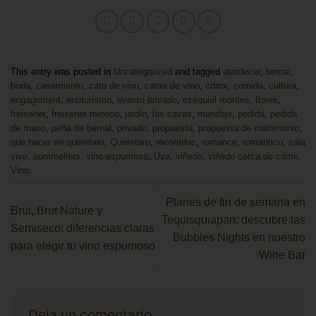
This entry was posted in
Uncategorized
and tagged
atardecer
,
bernal
,
boda
,
casamiento
,
cata de vino
,
catas de vino
,
cdmx
,
comida
,
cultura
,
engagement
,
enoturismo
,
evento privado
,
ezequiel montes
,
flores
,
freixenet
,
freixenet mexico
,
jardin
,
las cavas
,
maridaje
,
pedida
,
pedida
de mano
,
peña de bernal
,
privado
,
propuesta
,
propuesta de matrimonio
,
que hacer en queretaro
,
Queretaro
,
recorridos
,
romance
,
romantico
,
sala
vive
,
sommeliers. vino espumoso
,
Uva
,
viñedo
,
viñedo cerca de cdmx
,
Vino
.
Planes de fin de semana en
Brut, Brut Nature y
Tequisquiapan: descubre las
Semiseco: diferencias claras
Bubbles Nights en nuestro
para elegir tu vino espumoso
Wine Bar
Deja un comentario