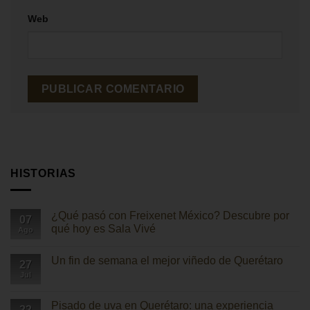
Web
HISTORIAS
¿Qué pasó con Freixenet México? Descubre por
07
qué hoy es Sala Vivé
Ago
No
hay
Un fin de semana el mejor viñedo de Querétaro
comentarios
27
en
Jul
No
¿Qué
hay
pasó
comentarios
con
en
Pisado de uva en Querétaro: una experiencia
Freixenet
22