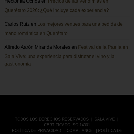
Héctor Ita Ochoa
en
Precios de las Vendimias en
Querétaro 2026: ¿Qué incluye cada experiencia?
Carlos Ruiz
en
Los mejores venues para una pedida de
mano romántica en Querétaro
Alfredo Aarón Miranda Morales
en
Festival de la Paella en
Sala Vivé: una experiencia para disfrutar el vino y la
gastronomía
TODOS LOS DERECHOS RESERVADOS |
SALA VIVÉ
|
CERTIFICADO ISO 14001
POLÍTICA DE PRIVACIDAD
|
COMPLIANCE
|
POLÍTICA DE